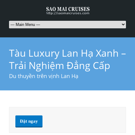
Tàu Luxury Lan Hạ Xanh –
Trải Nghiệm Đẳng Cấp
Du thuyền trên vịnh Lan Hạ
Đặt ngay