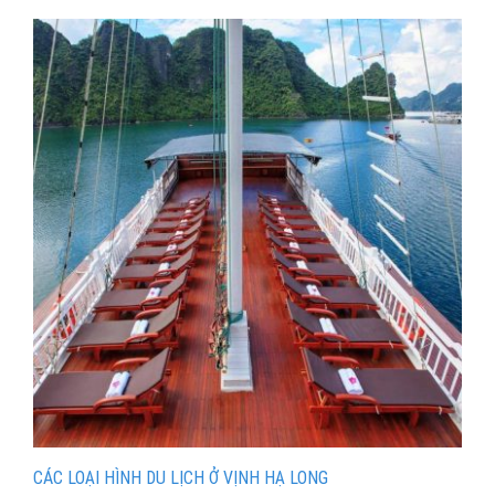
CÁC LOẠI HÌNH DU LỊCH Ở VỊNH HẠ LONG