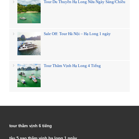
Tour Du Thuyền Hạ Long Nửa Ngày Sáng/Chiều
Sale Off: Tour Hà Nội – Hạ Long 1 ngày
Tour Thăm Vịnh Hạ Long 4 Tiếng
tour thăm vịnh 6 tiếng
tàu 5 sao thăm vịnh hạ long 1 ngày