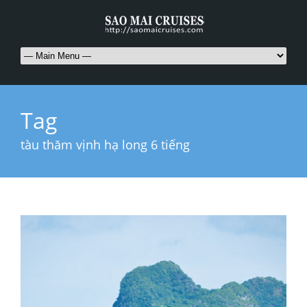
Tag
tàu thăm vịnh hạ long 6 tiếng