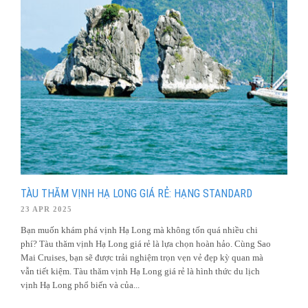
TÀU THĂM VỊNH HẠ LONG GIÁ RẺ: HẠNG STANDARD
23 APR 2025
Bạn muốn khám phá vịnh Hạ Long mà không tốn quá nhiều chi
phí? Tàu thăm vịnh Hạ Long giá rẻ là lựa chọn hoàn hảo. Cùng Sao
Mai Cruises, bạn sẽ được trải nghiệm trọn vẹn vẻ đẹp kỳ quan mà
vẫn tiết kiệm. Tàu thăm vịnh Hạ Long giá rẻ là hình thức du lịch
vịnh Hạ Long phổ biến và của...