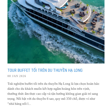
TOUR BUFFET TỐI TRÊN DU THUYỀN HẠ LONG
08 JAN 2026
Trải nghiệm buffet tối trên du thuyền Hạ Long là lựa chọn hoàn hảo
dành cho du khách muốn kết hợp ngắm hoàng hôn trên vịnh,
thưởng thức ẩm thực cao cấp và tận hưởng không gian giải trí sang
trọng. Nổi bật với du thuyền 6 sao, quy mô 350 chỗ, được ví như
“nhà hàng nổi l...